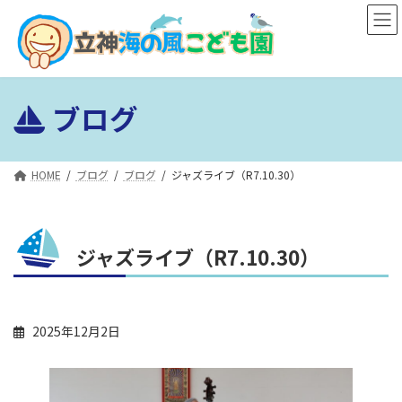
コ
ナ
ン
ビ
テ
ゲ
ン
ー
ツ
シ
ブログ
へ
ョ
ス
ン
キ
に
ッ
移
HOME
ブログ
ブログ
ジャズライブ（R7.10.30）
プ
動
ジャズライブ（R7.10.30）
2025年12月2日