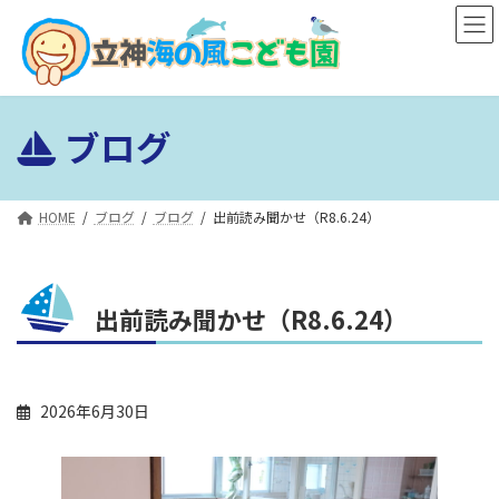
コ
ナ
ン
ビ
テ
ゲ
ン
ー
ツ
シ
ブログ
へ
ョ
ス
ン
キ
に
ッ
移
HOME
ブログ
ブログ
出前読み聞かせ（R8.6.24）
プ
動
出前読み聞かせ（R8.6.24）
2026年6月30日