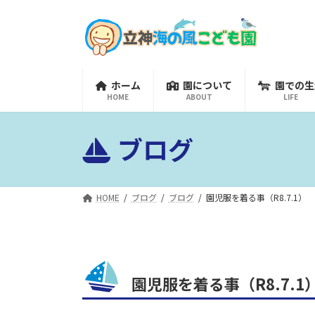
コ
ナ
ン
ビ
テ
ゲ
ン
ー
ツ
シ
ホーム
園について
園での生
へ
ョ
HOME
ABOUT
LIFE
ス
ン
キ
に
ブログ
ッ
移
プ
動
HOME
ブログ
ブログ
園児服を着る事（R8.7.1）
園児服を着る事（R8.7.1