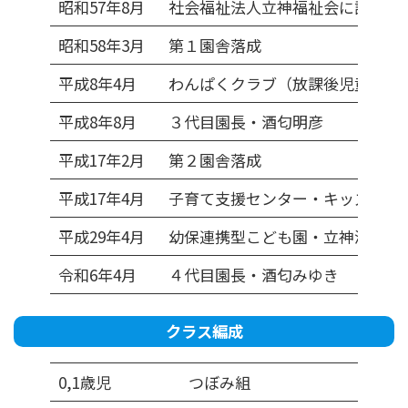
昭和57年8月
社会福祉法人立神福祉会に認可を
昭和58年3月
第１園舎落成
平成8年4月
わんぱくクラブ（放課後児童クラ
平成8年8月
３代目園長・酒匂明彦
平成17年2月
第２園舎落成
平成17年4月
子育て支援センター・キッズ開設
平成29年4月
幼保連携型こども園・立神海の風
令和6年4月
４代目園長・酒匂みゆき
クラス編成
0,1歳児
つぼみ組