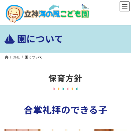
コ
ナ
ン
ビ
テ
ゲ
ン
ー
ツ
シ
園について
へ
ョ
ス
ン
キ
に
ッ
移
HOME
園について
プ
動
保育方針
合掌礼拝のできる子