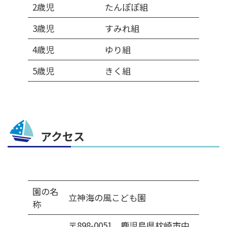
2歳児
たんぽぽ組
3歳児
すみれ組
4歳児
ゆり組
5歳児
きく組
アクセス
園の名
立神海の風こども園
称
〒898-0051 鹿児島県枕崎市中