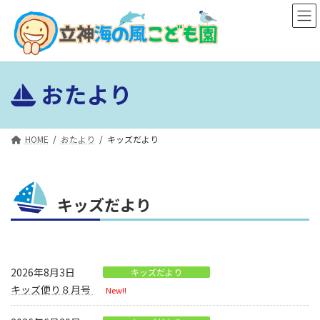
コ
ナ
ン
ビ
テ
ゲ
ン
ー
ツ
シ
おたより
へ
ョ
ス
ン
キ
に
ッ
移
HOME
おたより
キッズだより
プ
動
キッズだより
2026年8月3日
キッズだより
キッズ便り８月号
New!!