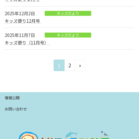
2025年12月2日
キッズだより
キッズ便り12月号
2025年11月7日
キッズだより
キッズ便り（11月号）
投
固
固
1
2
»
定
定
稿
ペ
ペ
の
ー
ー
ジ
ジ
ペ
情報公開
ー
お問い合わせ
ジ
送