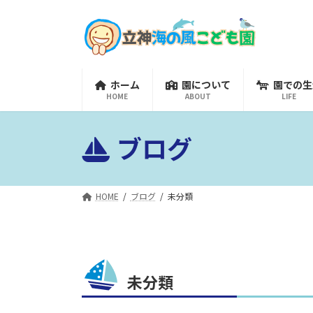
コ
ナ
ン
ビ
テ
ゲ
ン
ー
ツ
シ
ホーム
園について
園での生
へ
ョ
HOME
ABOUT
LIFE
ス
ン
キ
に
ブログ
ッ
移
プ
動
HOME
ブログ
未分類
未分類