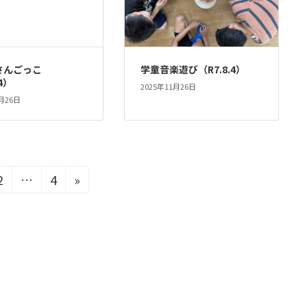
さんごっこ
学童音楽遊び（R7.8.4）
.4）
2025年11月26日
1月26日
固
固
2
…
4
»
定
定
ペ
ペ
ー
ー
ジ
ジ