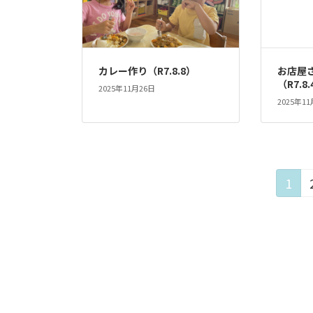
カレー作り（R7.8.8）
お店屋
（R7.8
2025年11月26日
2025年1
投
固
1
定
稿
ペ
ー
の
ジ
ペ
ー